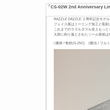
「CS-02W 2nd Anniversary Lim
RAZZLE DAZZLE ２周年記念
フェイス面はミーリング加工と彫刻
これまでのラズルダズル史上もっと
大胆に削り落とされたソール形状は
□素材 / 軟鉄(S-25C) □製法 / フ