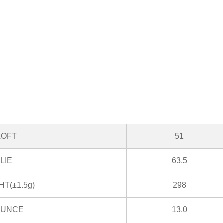
LOFT
51
LIE
63.5
T(±1.5g)
298
OUNCE
13.0