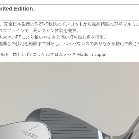
ited Edition」
モデル、完全日本生産のS-25-C軟鉄のインゴットから最高精度のCNCフル
スコアラインで、高いスピン性能を発揮。
も大きいFPにより拾いやすさと高い打ち出し角を演出。
地面との接地を極限まで減らし、ハイバウンスでありながら抜けの良さ
ルミルド □仕上げ / ニッケルクロムメッキ Made in Japan